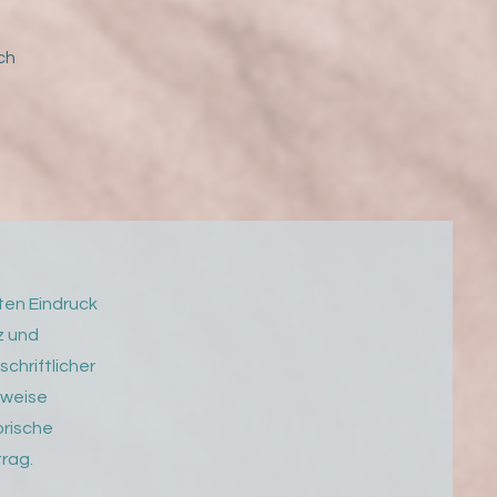
ch
ten Eindruck
z und
chriftlicher
sweise
orische
rag.