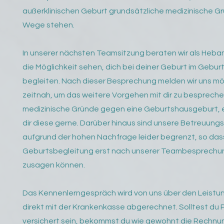
außerklinischen Geburt grundsätzliche medizinische G
Wege stehen.
In unserer nächsten Teamsitzung beraten wir als Heba
die Möglichkeit sehen, dich bei deiner Geburt im Gebur
begleiten. Nach dieser Besprechung melden wir uns mö
zeitnah, um das weitere Vorgehen mit dir zu besprech
medizinische Gründe gegen eine Geburtshausgeburt, e
dir diese gerne. Darüber hinaus sind unsere Betreuun
aufgrund der hohen Nachfrage leider begrenzt, so dass
Geburtsbegleitung erst nach unserer Teambesprechu
zusagen können.
Das Kennenlerngespräch wird von uns über den Leistu
direkt mit der Krankenkasse abgerechnet. Solltest du P
versichert sein, bekommst du wie gewohnt die Rechnu