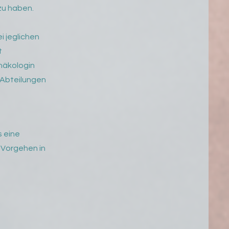
zu haben.
i jeglichen
t
ynäkologin
 Abteilungen
s eine
 Vorgehen in