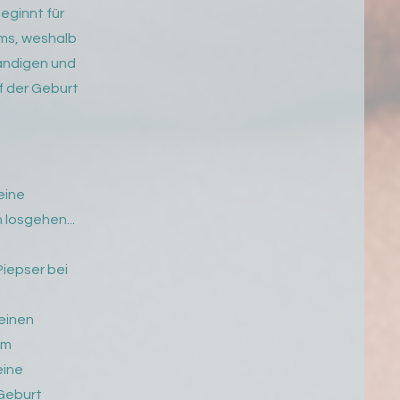
eginnt für
ams, weshalb
ändigen und
f der Geburt
eine
losgehen...
iepser bei
 einen
im
eine
 Geburt