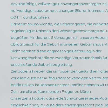
dazu befähigt, vollwertige Schwangerenvorsorgen inkl. 
notwendiger Laboruntersuchungen (Blutentnahmen, A
oGTT) durchzuführen.
Daher ist es uns wichtig, die Schwangeren, die wir bet
regelmäßig im Rahmen der Schwangerenvorsorge bei u
begrüßen. Mindestens 5 Vorsorgen mit unseren Hebam
obligatorisch für die Geburt in unserem Geburtshaus. A
Sicht bereitet diese engmaschige Betreuung in der
Schwangerschaft die notwendige Vertrauensbasis für 
anschließende Geburtsbegleitung.
Ziel dabei ist neben der umfassenden gesundheitlich
vor allem auch der Aufbau der notwendigen Vertrauens
beide Seiten. Im Rahmen unserer Termine nehmen wir u
Zeit, um alle aufkommenden Fragen zu klären.
Unser Ziel ist dabei, dass jede Schwangere/ jedes Paar
Möglichkeit hat, im Laufe der Schwangerschaft jede