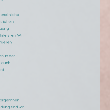
ersönliche
 ist ein
reuung
leisten. Wir
tuellen
n. In der
h auch
nt.
orgerinnen
dung sind wir