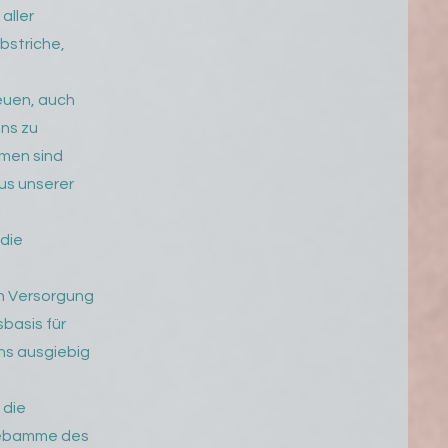
aller
bstriche,
reuen, auch
ns zu
men sind
us unserer
die
en Versorgung
basis für
ns ausgiebig
 die
 Hebamme des