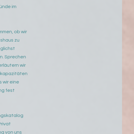
ründe im
mmen, ob wir
tshaus zu
glichst
en. Sprechen
rläutern wir
gskapazitäten
 wir eine
ng fest
ngskatalog
rivat
ng von uns